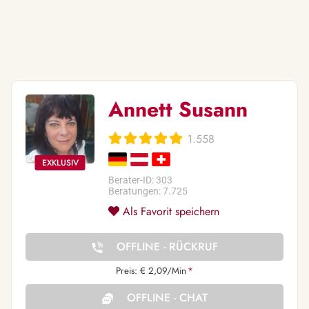
Annett Susann
1.558
Berater-ID: 303
Beratungen: 7.725
Als Favorit speichern
OFFLINE - RÜCKRUF
Preis: € 2,09/Min
*
OFFLINE - CHAT