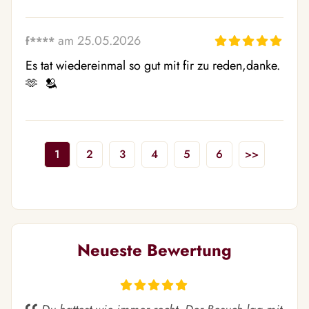
am 25.05.2026
f****
Es tat wiedereinmal so gut mit fir zu reden,danke. 
🫶  🫂 
1
2
3
4
5
6
>>
Neueste Bewertung