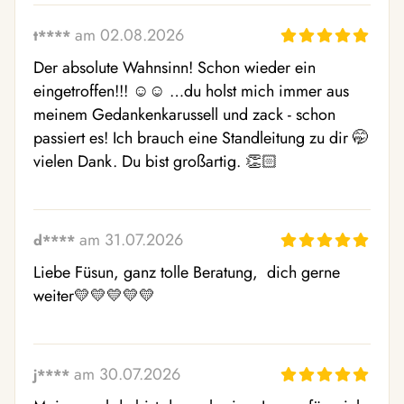
am 02.08.2026
t****
Der absolute Wahnsinn! Schon wieder ein 
eingetroffen!!! ☺️☺️ …du holst mich immer aus 
meinem Gedankenkarussell und zack - schon 
passiert es! Ich brauch eine Standleitung zu dir 🤭 
vielen Dank. Du bist großartig. 👏🏻
am 31.07.2026
d****
Liebe Füsun, ganz tolle Beratung,  dich gerne 
weiter💛💛💛💛💛
am 30.07.2026
j****