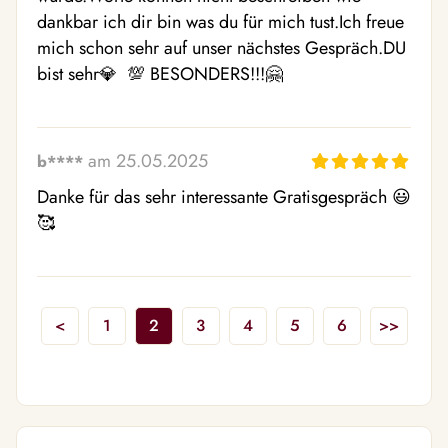
dankbar ich dir bin was du für mich tust.Ich freue 
mich schon sehr auf unser nächstes Gespräch.DU 
bist sehr💎  💯 BESONDERS!!!🤗 
am 25.05.2025
b****
Danke für das sehr interessante Gratisgespräch 😃  
🥰 
<
1
2
3
4
5
6
>>