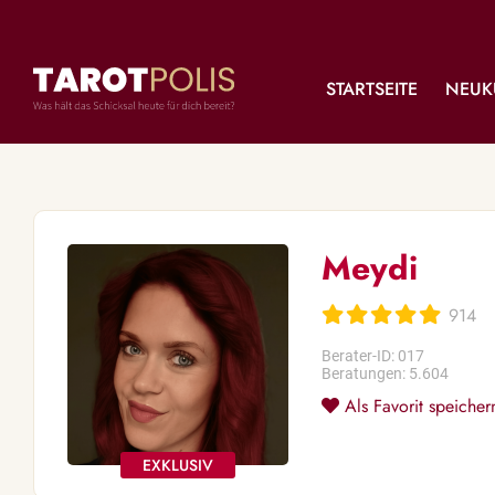
STARTSEITE
NEUK
Meydi
914
Berater-ID: 017
Beratungen: 5.604
Als Favorit speicher