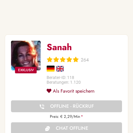
Sanah
264
Berater-ID: 118
Beratungen: 1.120
Als Favorit speichern
OFFLINE - RÜCKRUF
Preis: € 2,29/Min
*
CHAT OFFLINE