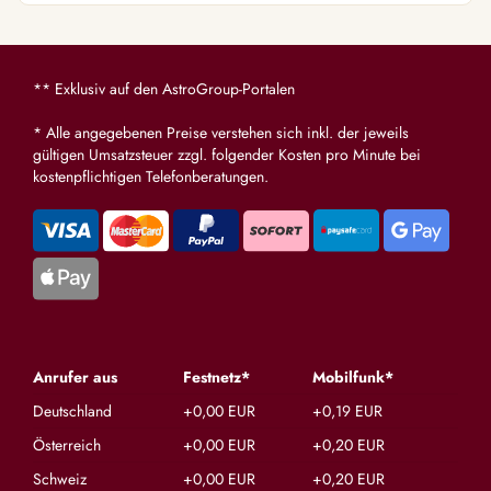
hilfst mir immer wenn ich Angst habe! Egal
glaube ic
zu welchen Thema! Bist die beste Beraterin
cool zu b
die es gibt!! Bin froh dich zu kennen! Dazu
Portal ni
auch immer EINGETROFFEN!! Hdl ❤️❤️
und dick
** Exklusiv auf den AstroGroup-Portalen
* Alle angegebenen Preise verstehen sich inkl. der jeweils
gültigen Umsatzsteuer zzgl. folgender Kosten pro Minute bei
kostenpflichtigen Telefonberatungen.
Anrufer aus
Festnetz*
Mobilfunk*
Deutschland
+0,00 EUR
+0,19 EUR
Österreich
+0,00 EUR
+0,20 EUR
Schweiz
+0,00 EUR
+0,20 EUR