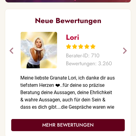
Neue Bewertungen
Lori
Berater-ID: 710
Bewertungen: 3.260
Meine liebste Granate Lori, ich danke dir aus
Oh, meine
tiefstem Herzen ❤️..für deine so präzise
zählen!!!
Beratung deine Aussagen, deine Ehrlichkeit
Aussagen 
& wahre Aussagen, auch für dein Sein &
EINGETRO
dass es dich gibt.…die Gespräche waren wie
Du bist, 
immer treffsicher, stimmig, klar & ehrlich.❤️
sehr empf
Deine 1A Beratungen geben mir immer
Danke für
MEHR BEWERTUNGEN
wieder die Klarheit wie es weitergeht. Du
Art & Dei