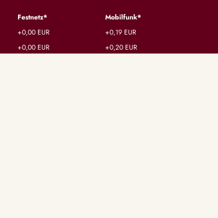
Festnetz*
Mobilfunk*
+0,00 EUR
+0,19 EUR
+0,00 EUR
+0,20 EUR
+0,00 EUR
+0,20 EUR
BERATERSTATUS
Alle Berater
Verfügbare Berater
Besetzte Berater
Exkusive Berater
Chat-Berater