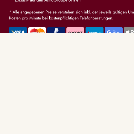
** Exklusiv auf den AstroGroup-Portalen
* Alle angegebenen Preise verstehen sich inkl. der jeweils gültigen Um
Kosten pro Minute bei kostenpflichtigen Telefonberatungen.
BERATUNGS
Tarot & Karte
Hellsehen & 
Astrologie & 
Medum & Chan
Psychologisc