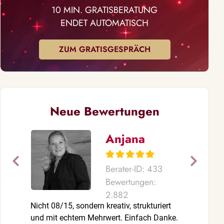
10 MIN. GRATISBERATUNG
ENDET AUTOMATISCH
ZUM GRATISGESPRÄCH
Neue Bewertungen
Anjana
Berater-ID: 433
Bewertungen:
2.882
Nicht 08/15, sondern kreativ, strukturiert
Danke für die
und mit echtem Mehrwert. Einfach Danke.