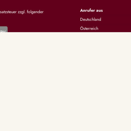
Anrufer aus
satzsteuer zzgl. folgender
Deutschland
Österreich
Schweiz
Alle anzeigen
KATEGORIEN
UNTERSTÜTZUNG
nlegen
Lexikon
Wahrsagen
Berater werden
Horoskope
Impressum
neling
AGB
he Lebensberatung
Widerrufsformular