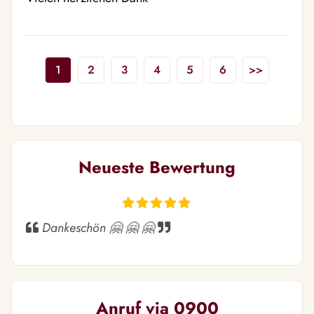
1
2
3
4
5
6
>>
Neueste Bewertung
Dankeschön 🤗 🤗 🤗
Anruf via 0900