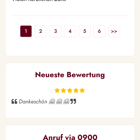
1
2
3
4
5
6
>>
Neueste Bewertung
Dankeschön 🤗 🤗 🤗
Anruf via 0900