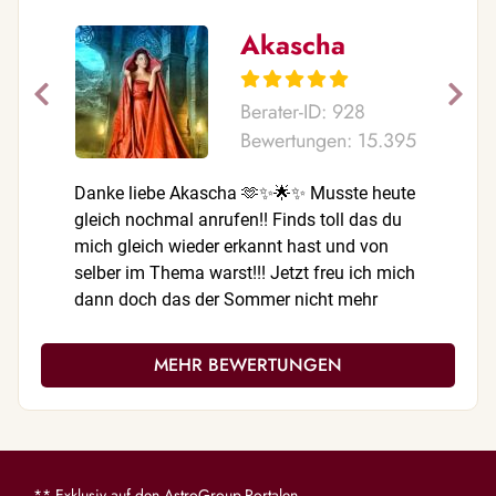
Akascha
Berater-ID: 928
Bewertungen: 15.395
Danke liebe Akascha 🫶✨🌟✨ Musste heute
Deine Anb
gleich nochmal anrufen!! Finds toll das du
✨Danke f
mich gleich wieder erkannt hast und von
alles erk
selber im Thema warst!!! Jetzt freu ich mich
dann doch das der Sommer nicht mehr
solang geht ;) Wir hörn uns dann wieder! 🥰
Empfehle dich gerne weiter 👌
MEHR BEWERTUNGEN
** Exklusiv auf den AstroGroup-Portalen