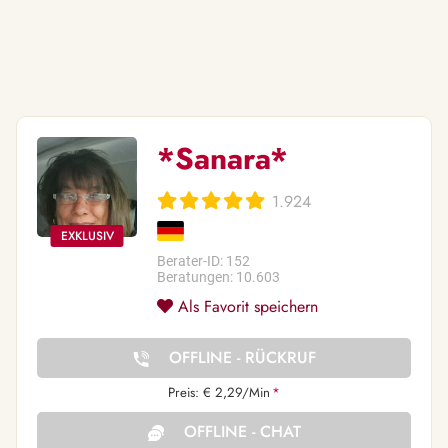
*Sanara*
1.924
Berater-ID: 152
Beratungen: 10.603
Als Favorit speichern
OFFLINE - RÜCKRUF
Preis: € 2,29/Min
*
OFFLINE - CHAT