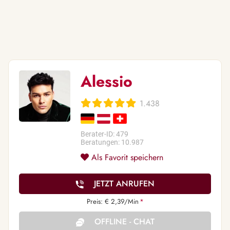
Alessio
1.438
Berater-ID: 479
Beratungen: 10.987
Als Favorit speichern
JETZT ANRUFEN
Preis: € 2,39/Min
*
OFFLINE - CHAT