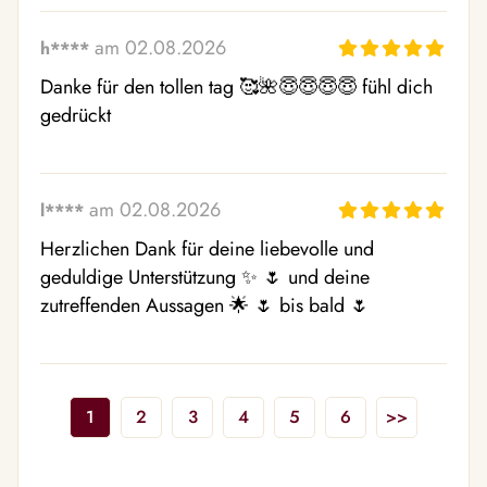
am 02.08.2026
h****
Danke für den tollen tag 🥰🌺😇😇😇😇 fühl dich 
gedrückt
am 02.08.2026
l****
Herzlichen Dank für deine liebevolle und 
geduldige Unterstützung ✨ 🌷 und deine 
zutreffenden Aussagen 🌟 🌷 bis bald 🌷
1
2
3
4
5
6
>>