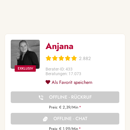
Anjana
2.882
Berater-ID: 433
Beratungen: 17.073
Als Favorit speichern
OFFLINE - RÜCKRUF
Preis: € 2,39/Min
*
OFFLINE - CHAT
Preis: € 1,99/Min
*