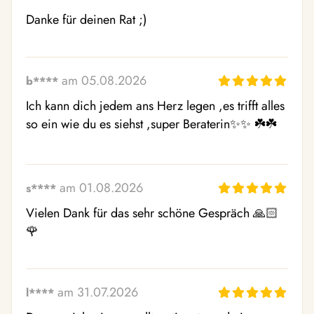
Danke für deinen Rat ;)
am 05.08.2026
b****
Ich kann dich jedem ans Herz legen ,es trifft alles 
so ein wie du es siehst ,super Beraterin✨✨ ☘️☘️
am 01.08.2026
s****
Vielen Dank für das sehr schöne Gespräch 🙏🏻
🌹
am 31.07.2026
l****