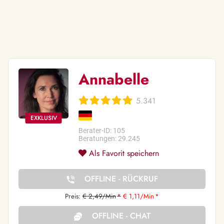
Annabelle
5.341
Berater-ID: 105
Beratungen: 29.245
Als Favorit speichern
OFFLINE - RÜCKRUF
Preis:
€ 2,49/Min
*
€ 1,11/Min
*
OFFLINE - CHAT