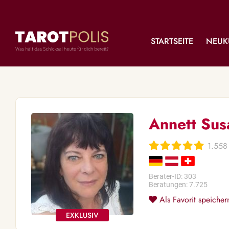
STARTSEITE
NEUK
Annett Sus
1.558
Berater-ID: 303
Beratungen: 7.725
Als Favorit speicher