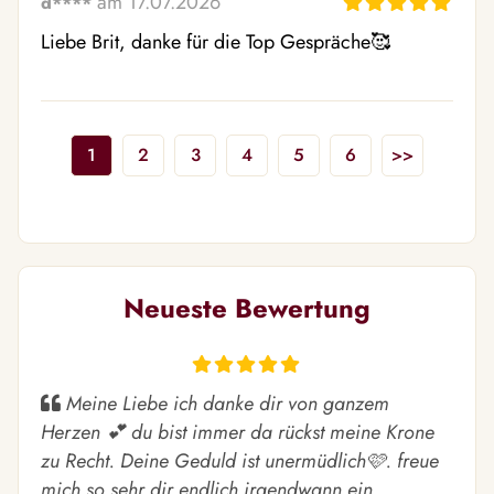
am 17.07.2026
d****
Liebe Brit, danke für die Top Gespräche🥰
1
2
3
4
5
6
>>
Neueste Bewertung
Meine Liebe ich danke dir von ganzem
Herzen 💕 du bist immer da rückst meine Krone
zu Recht. Deine Geduld ist unermüdlich🩷. freue
mich so sehr dir endlich irgendwann ein