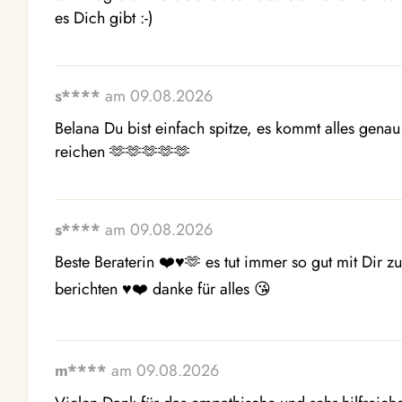
es Dich gibt :-)
s****
am 09.08.2026
Belana Du bist einfach spitze, es kommt alles genau
reichen 🫶🫶🫶🫶🫶
s****
am 09.08.2026
Beste Beraterin ❤️♥️🫶 es tut immer so gut mit Dir z
berichten ♥️❤️ danke für alles 😘
m****
am 09.08.2026