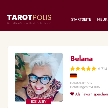
STARTSEITE
NEUK
Belana
6.714
Berater-ID: 539
Beratungen: 24.096
Als Favorit speicher