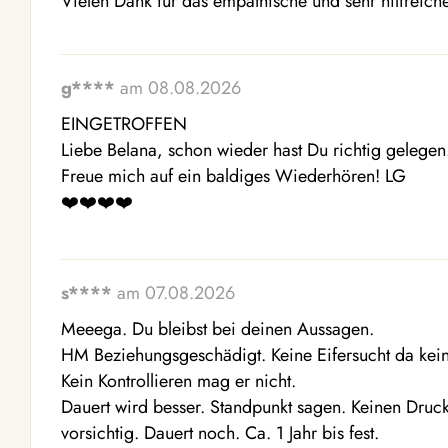
Vielen Dank für das empathische und sehr hilfreich
g****
am 08.08.2026
EINGETROFFEN

Liebe Belana, schon wieder hast Du richtig gelegen.
Freue mich auf ein baldiges Wiederhören! LG

❤️❤️❤️❤️
s****
am 07.08.2026
Meeega. Du bleibst bei deinen Aussagen.

HM Beziehungsgeschädigt. Keine Eifersucht da keine
Kein Kontrollieren mag er nicht.

Dauert wird besser. Standpunkt sagen. Keinen Druck 
vorsichtig. Dauert noch. Ca. 1 Jahr bis fest.