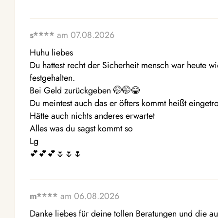
s****
am 07.08.2026
Huhu liebes 

Du hattest recht der Sicherheit mensch war heute w
festgehalten. 

Bei Geld zurückgeben 🤭🤭😂 

Du meintest auch das er öfters kommt heißt eingetro
Hätte auch nichts anderes erwartet 

Alles was du sagst kommt so

Lg

💕💕💕🌷🌷🌷
m****
am 06.08.2026
Danke liebes für deine tollen Beratungen und die au