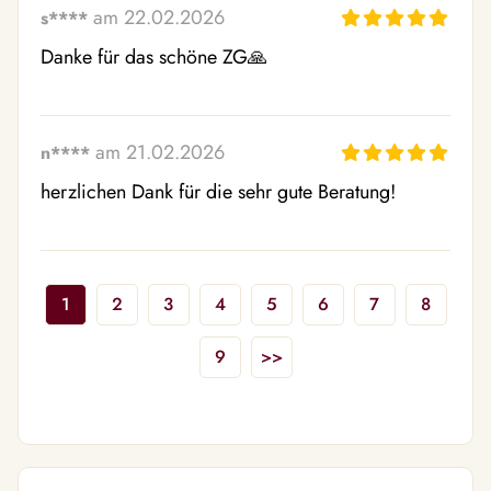
am 22.02.2026
s****
Danke für das schöne ZG🙏 
am 21.02.2026
n****
herzlichen Dank für die sehr gute Beratung!
1
2
3
4
5
6
7
8
9
>>