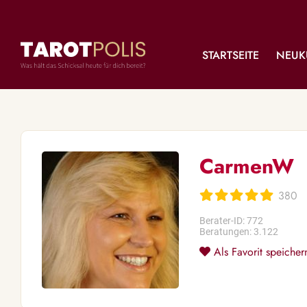
STARTSEITE
NEUK
CarmenW
380
Berater-ID: 772
Beratungen: 3.122
Als Favorit speicher