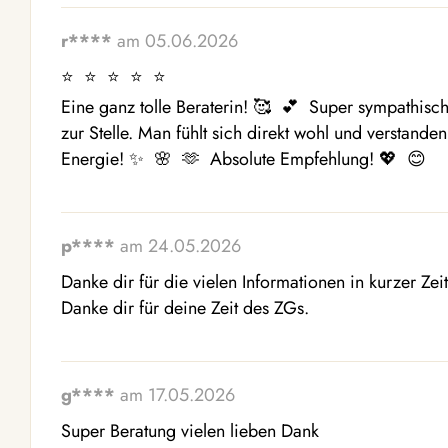
r****
am 05.06.2026
⭐  ⭐  ⭐  ⭐  ⭐ 

Eine ganz tolle Beraterin! 🥰  💕  Super sympathisch
zur Stelle. Man fühlt sich direkt wohl und verstanden
Energie! ✨  🌸  🫶  Absolute Empfehlung! 💖  😊 
p****
am 24.05.2026
Danke dir für die vielen Informationen in kurzer Zei
Danke dir für deine Zeit des ZGs.
g****
am 17.05.2026
Super Beratung vielen lieben Dank