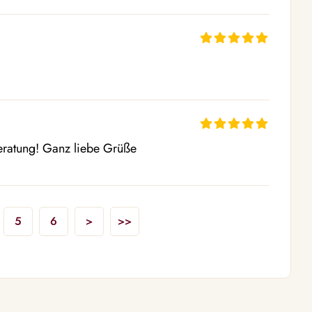
Beratung! Ganz liebe Grüße
5
6
>
>>