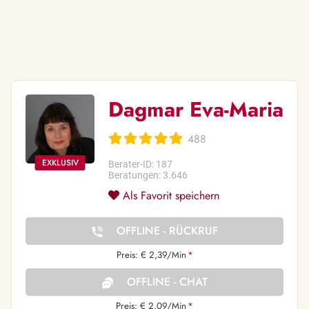
Dagmar Eva-Maria
488
Berater-ID: 187
Beratungen: 3.646
Als Favorit speichern
OFFLINE - RÜCKRUF
Preis: € 2,39/Min
*
OFFLINE - CHAT
Preis: € 2,09/Min
*