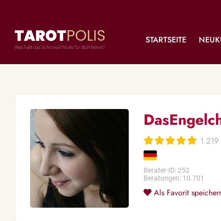
STARTSEITE
NEUK
DasEngelc
1.219
Berater-ID: 252
Beratungen: 10.701
Als Favorit speicher