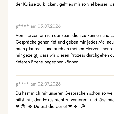
der Kulisse zu blicken, geht es mir so viel besser, 
p****
am 05.07.2026
Von Herzen bin ich dankbar, dich zu kennen und zu
Gespräche gehen tief und geben mir jedes Mal neue
mich glaubst – und auch an meinen Herzensmensch
mir gezeigt, dass wir diesen Prozess durchgehen dü
tieferen Ebene begegnen können.
p****
am 02.07.2026
Du hast mich mit unseren Gesprächen schon so weit
hilfst mir, den Fokus nicht zu verlieren, und lässt m
❤ ️😘  🍀 Du bist die beste! ❤ ️🍀  😘 