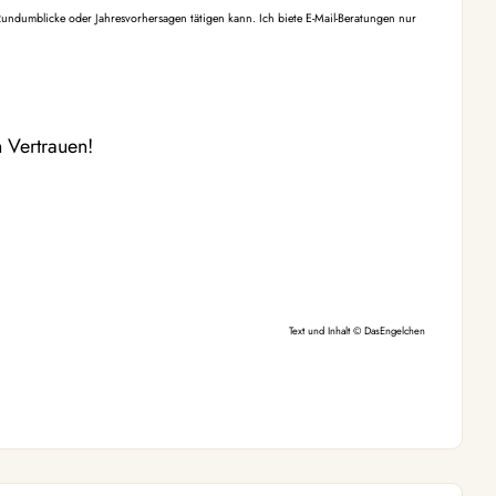
e Rundumblicke oder Jahresvorhersagen tätigen kann. Ich biete E-Mail-Beratungen nur
 Vertrauen!
Text und Inhalt © DasEngelchen