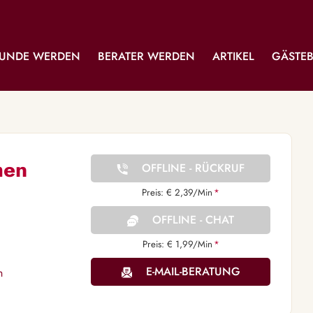
UNDE WERDEN
BERATER WERDEN
ARTIKEL
GÄSTE
hen
OFFLINE - RÜCKRUF
Preis: € 2,39/Min
*
OFFLINE - CHAT
Preis: € 1,99/Min
*
E-MAIL-BERATUNG
n