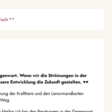
 Euch **
genwart. Wenn wir die Str
ö
mungen in der
sere Entwicklung die Zukunft gestalten.
♥♥
ützung der Krafttiere und den Lenormandkarten
m Weg.
b bleibe ich bei den Beratungen in der Gegenwart.