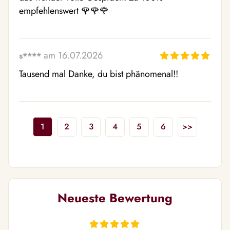
empfehlenswert 🌹🌹🌹
am 16.07.2026
s****
Tausend mal Danke, du bist phänomenal!!
1
2
3
4
5
6
>>
Neueste Bewertung