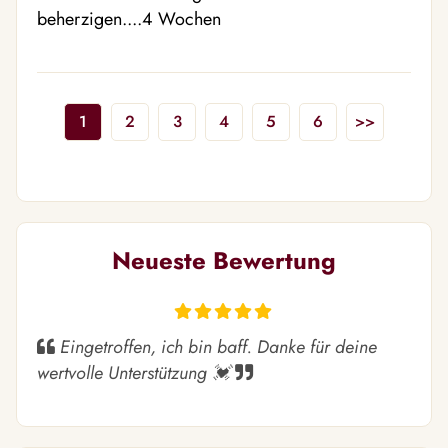
beherzigen....4 Wochen
1
2
3
4
5
6
>>
Neueste Bewertung
Eingetroffen, ich bin baff. Danke für deine
wertvolle Unterstützung 💓