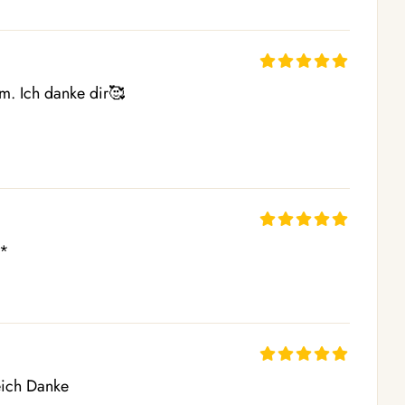
m. Ich danke dir🥰

*

reich Danke