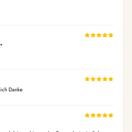
*

reich Danke