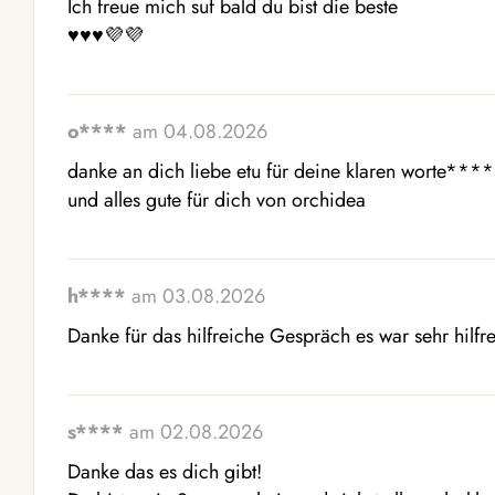
Ich freue mich suf bald du bist die beste

♥️♥️♥️💜💜
o****
am 04.08.2026
danke an dich liebe etu für deine klaren worte****
und alles gute für dich von orchidea
h****
am 03.08.2026
Danke für das hilfreiche Gespräch es war sehr hilf
s****
am 02.08.2026
Danke das es dich gibt! 
