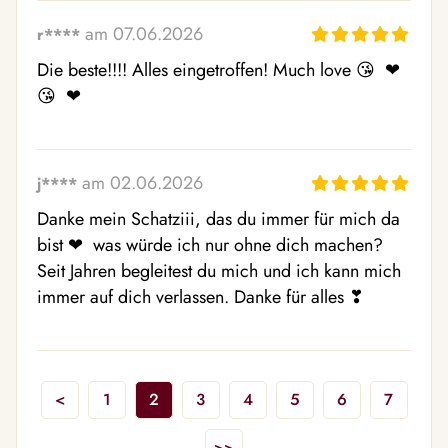
am 07.06.2026
r****
Die beste!!!! Alles eingetroffen! Much love 😘  ❤ ️
😘  ❤ ️
am 02.06.2026
j****
Danke mein Schatziii, das du immer für mich da 
bist ❤ ️ was würde ich nur ohne dich machen? 
Seit Jahren begleitest du mich und ich kann mich 
immer auf dich verlassen. Danke für alles ❣ ️
<
1
2
3
4
5
6
7
>>