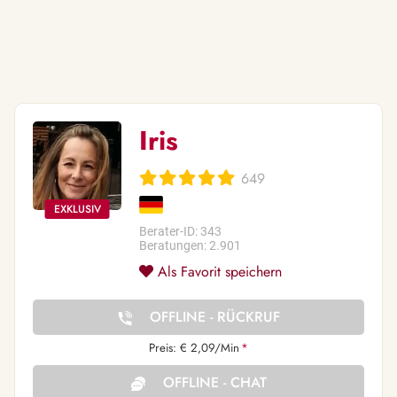
Iris
649
Berater-ID: 343
Beratungen: 2.901
Als Favorit speichern
OFFLINE - RÜCKRUF
Preis: € 2,09/Min
*
OFFLINE - CHAT