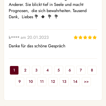
Anderer. Sie blickt tief in Seele und macht 
Prognosen,  die sich bewahrheiten. Tausend 
Dank,  Liebes 💐  🍀  💐  💐 
am 20.01.2023
k****
Danke für das schöne Gespräch
1
2
3
4
5
6
7
8
9
10
11
12
13
14
>>