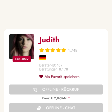
Judith
1.748
Berater-ID: 407
Beratungen: 8.178
Als Favorit speichern
OFFLINE - RÜCKRUF
Preis: € 2,89/Min
*
OFFLINE - CHAT