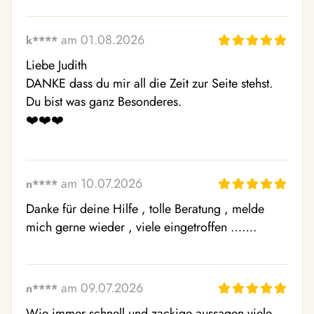
am 01.08.2026
k****
Liebe Judith

DANKE dass du mir all die Zeit zur Seite stehst. 
Du bist was ganz Besonderes. 

❤️❤️❤️
am 10.07.2026
n****
Danke für deine Hilfe , tolle Beratung , melde 
mich gerne wieder , viele eingetroffen …….
am 09.07.2026
n****
Wie immer schnell und zackige aussagen viele 