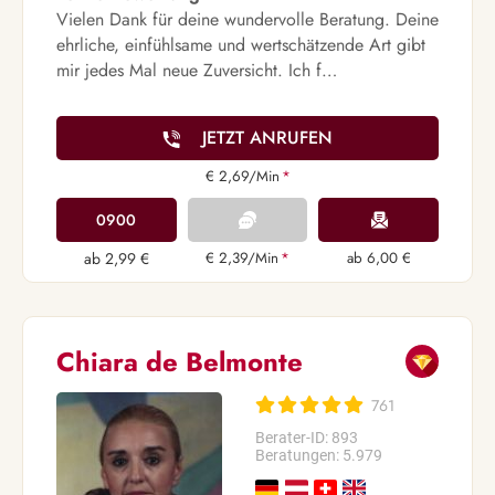
Vielen Dank für deine wundervolle Beratung. Deine
ehrliche, einfühlsame und wertschätzende Art gibt
mir jedes Mal neue Zuversicht. Ich f…
JETZT ANRUFEN
€ 2,69/Min
*
0900
ab 2,99 €
€ 2,39/Min
*
ab 6,00 €
Chiara de Belmonte
761
Berater-ID: 893
Beratungen: 5.979