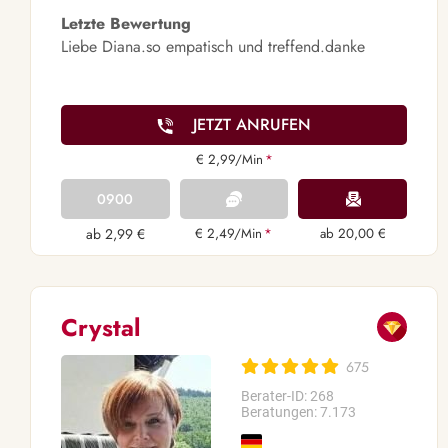
Letzte Bewertung
Liebe Diana.so empatisch und treffend.danke
JETZT ANRUFEN
€ 2,99/Min
*
0900
ab 2,99 €
€ 2,49/Min
*
ab 20,00 €
Crystal
675
Berater-ID: 268
Beratungen: 7.173