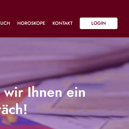
BUCH
HOROSKOPE
KONTAKT
LOGIN
 wir Ihnen ein
räch!