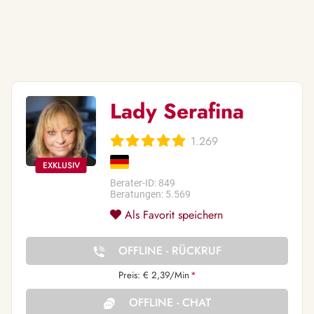
Lady Serafina
1.269
Berater-ID: 849
Beratungen: 5.569
Als Favorit speichern
OFFLINE - RÜCKRUF
Preis: € 2,39/Min
*
OFFLINE - CHAT