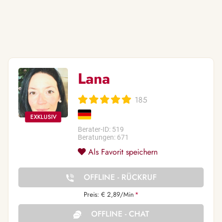
Lana
185
Berater-ID: 519
Beratungen: 671
Als Favorit speichern
OFFLINE - RÜCKRUF
Preis: € 2,89/Min
*
OFFLINE - CHAT