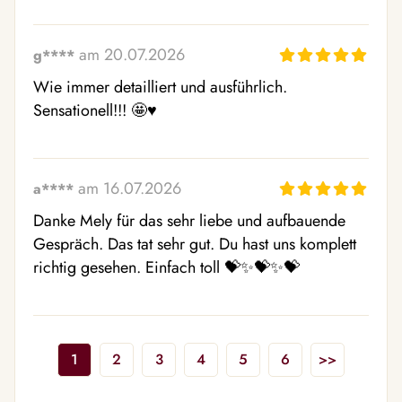
am 20.07.2026
g****
Wie immer detailliert und ausführlich. 
Sensationell!!! 🤩♥️
am 16.07.2026
a****
Danke Mely für das sehr liebe und aufbauende 
Gespräch. Das tat sehr gut. Du hast uns komplett 
richtig gesehen. Einfach toll 💝✨💝✨💝
1
2
3
4
5
6
>>