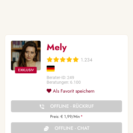
Mely
1.234
Berater-ID: 249
Beratungen: 6.100
Als Favorit speichern
OFFLINE - RÜCKRUF
Preis: € 1,99/Min
*
OFFLINE - CHAT