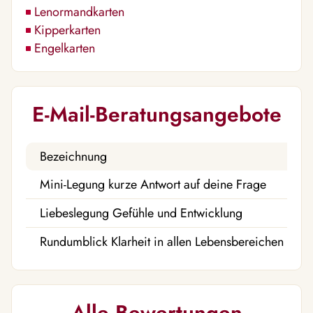
Lenormandkarten
Kipperkarten
Engelkarten
E-Mail-Beratungsangebote
Bezeichnung
Pr
Mini-Legung kurze Antwort auf deine Frage
5,
Liebeslegung Gefühle und Entwicklung
15
Rundumblick Klarheit in allen Lebensbereichen
25
Alle Bewertungen