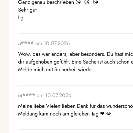
Ganz genau beschrieben 😘  😘  😘 

Sehr gut 

Lg
a****
am 10.07.2026
Wow, das war anders, aber besonders. Du hast mich
dir aufgehoben gefühlt. Eine Sache ist auch schon ei
Melde mich mit Sicherheit wieder.
m****
am 10.07.2026
Meine liebe Vielen lieben Dank für das wunderschön
Meldung kam noch am gleichen Tag ❤ ️💋 