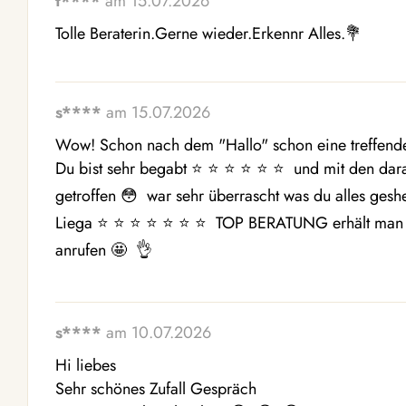
t****
am 15.07.2026
Tolle Beraterin.Gerne wieder.Erkennr Alles.💐 
s****
am 15.07.2026
Wow! Schon nach dem "Hallo" schon eine treffende
Du bist sehr begabt ⭐ ️⭐ ️⭐ ️⭐ ️⭐ ️⭐ ️ und mit den 
getroffen 😳  war sehr überrascht was du alles geshen
Liega ⭐ ️⭐ ️⭐ ️⭐ ️⭐ ️⭐ ️⭐ ️ TOP BERATUNG erhält man b
anrufen 🤩  👌 
s****
am 10.07.2026
Hi liebes 

Sehr schönes Zufall Gespräch 
