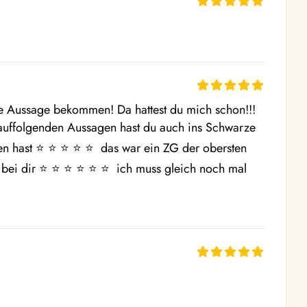
 Aussage bekommen! Da hattest du mich schon!!! 
darauffolgenden Aussagen hast du auch ins Schwarze 
 hast ⭐ ️⭐ ️⭐ ️⭐ ️⭐ ️ das war ein ZG der obersten 
ei dir ⭐ ️⭐ ️⭐ ️⭐ ️⭐ ️⭐ ️ ich muss gleich noch mal 