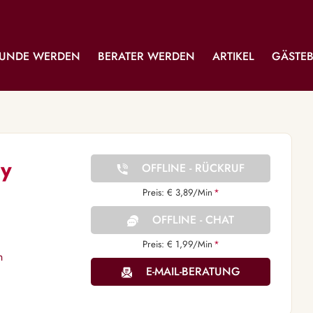
UNDE WERDEN
BERATER WERDEN
ARTIKEL
GÄSTE
sy
OFFLINE - RÜCKRUF
Preis: € 3,89/Min
*
OFFLINE - CHAT
Preis: € 1,99/Min
*
n
E-MAIL-BERATUNG