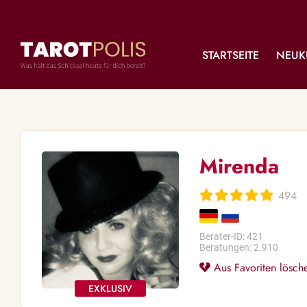
STARTSEITE
NEUK
Mirenda
494
Berater-ID: 421
Beratungen: 2.910
Aus Favoriten lösch