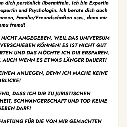
an dich persönlich übermitteln.
Ich bin Expertin
xpertin und Psychologin. Ich berate dich auch
nzen, Familie/Freundschaften usw., denn mir
hema fremd!
 NICHT ANGEGEBEN, WEIL DAS UNIVERSUM
 VERSCHIEBEN KÖNNEN! ES IST NICHT GUT
RTEN UND DAS MÖCHTE ICH DIR ERSPAREN.
T, AUCH WENN ES ETWAS LÄNGER DAUERT!
DEINEM ANLIEGEN, DENN ICH MACHE KEINE
BLICKE!
D, DASS ICH DIR ZU JURISTISCHEN
EIT, SCHWANGERSCHAFT UND TOD KEINE
EBEN DARF!
HAFTUNG FÜR DIE VON MIR GEMACHTEN