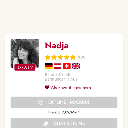
Nadja
299
Berater-ID: 445
Beratungen: 1.509
Als Favorit speichern
OFFLINE - RÜCKRUF
Preis: € 2,89/Min
*
CHAT OFFLINE