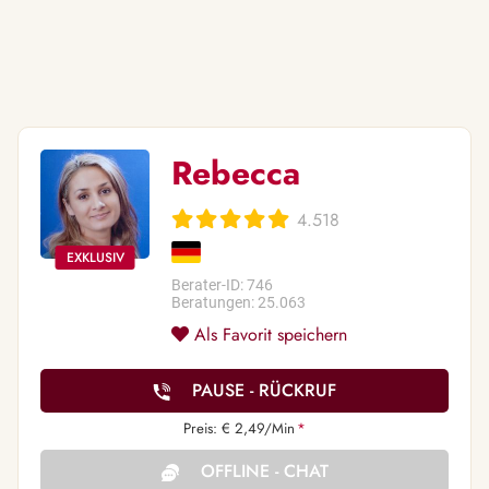
Rebecca
4.518
Berater-ID: 746
Beratungen: 25.063
Als Favorit speichern
PAUSE - RÜCKRUF
Preis: € 2,49/Min
*
OFFLINE - CHAT