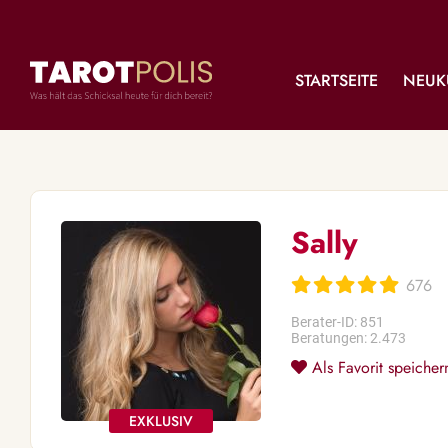
STARTSEITE
NEUK
Sally
676
Berater-ID: 851
Beratungen: 2.473
Als Favorit speicher