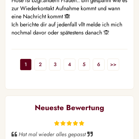
Hose ist bzgl.andern Frauen.. bin gespannt wie es 
zur Wiederkontakt Aufnahme kommt und wann 
eine Nachricht kommt 🙈

Ich berichte dir auf jedenfall vllt melde ich mich 
nochmal davor oder spätestens danach 🙊
1
2
3
4
5
6
>>
Neueste Bewertung
Hat mal wieder alles gepasst