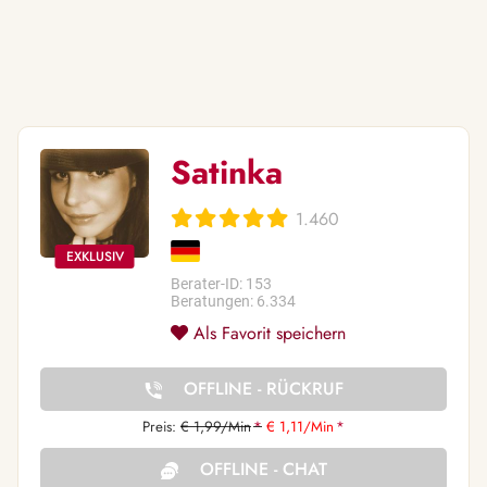
Satinka
1.460
Berater-ID: 153
Beratungen: 6.334
Als Favorit speichern
OFFLINE - RÜCKRUF
Preis:
€ 1,99/Min
*
€ 1,11/Min
*
OFFLINE - CHAT