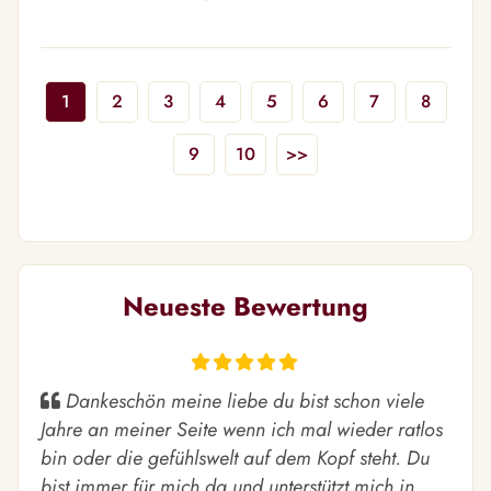
1
2
3
4
5
6
7
8
9
10
>>
Neueste Bewertung
Dankeschön meine liebe du bist schon viele
Jahre an meiner Seite wenn ich mal wieder ratlos
bin oder die gefühlswelt auf dem Kopf steht. Du
bist immer für mich da und unterstützt mich in