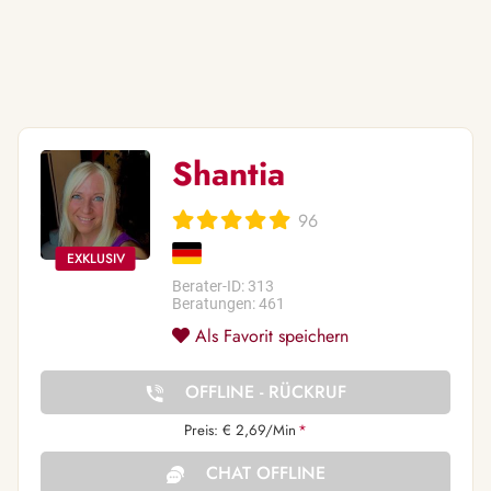
Shantia
96
Berater-ID: 313
Beratungen: 461
Als Favorit speichern
OFFLINE - RÜCKRUF
Preis: € 2,69/Min
*
CHAT OFFLINE