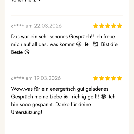
am 22.03.2026
c****
Das war ein sehr schönes Gespräch!! Ich freue 
mich auf all das, was kommt 🤩  💫  🥰  Bist die 
Beste 😘 
am 19.03.2026
c****
Wow,was für ein energetisch gut geladenes 
Gespräch meine Liebe 💫  richtig geil!! 🤩  Ich 
bin sooo gespannt. Danke für deine 
Unterstützung!