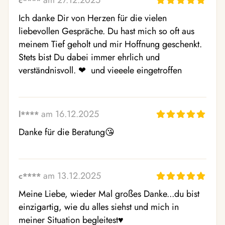
am 27.12.2025
c****
Ich danke Dir von Herzen für die vielen 
liebevollen Gespräche. Du hast mich so oft aus 
meinem Tief geholt und mir Hoffnung geschenkt. 
Stets bist Du dabei immer ehrlich und 
verständnisvoll. ❤ ️ und vieeele eingetroffen
am 16.12.2025
l****
Danke für die Beratung😘 
am 13.12.2025
c****
Meine Liebe, wieder Mal großes Danke...du bist 
einzigartig, wie du alles siehst und mich in 
meiner Situation begleitest♥  ️