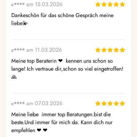
am 15.03.2026
c****
Dankeschön für das schöne Gespräch meine 
liebe💫 
am 11.03.2026
c****
Meine top Beraterin ❤ ️ kennen uns schon so 
lange! Ich vertraue dir,schon so viel eingetroffen! 
🙏 
am 07.03.2026
c****
Meine liebe  immer top Beratungen.bist die 
beste.Und immer für mich da. Kann dich nur 
empfehlen ❤ ️❤ ️