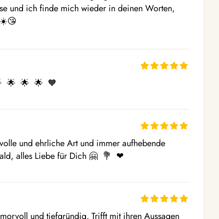
se und ich finde mich wieder in deinen Worten, 
 ☀️😘
  🌟  🌟  🌟  🧡 
volle und ehrliche Art und immer aufhebende 
d, alles Liebe für Dich 🤗  💐  ❤ ️
rvoll und tiefgründig. Trifft mit ihren Aussagen 