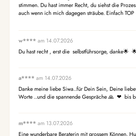
stimmen. Du hast immer Recht, du siehst die Prozes
auch wenn ich mich dagegen sträube. Einfach TOP
w****
am 14.07.2026
Du hast recht , erst die  selbstführsorge, danke🌟  🌟
a****
am 14.07.2026
Danke meine liebe Siwa..für Dein Sein, Deine liebe
Worte ..und die spannende Gespräche 🙏  ❤ ️ bis bal
m****
am 13.07.2026
Eine wunderbare Beraterin mit grossem Können. Humo