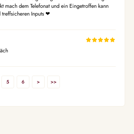
rkt mach dem Telefonat und ein Eingetroffen kann 
treffsicheren Inputs ❤ ️
räch
5
6
>
>>