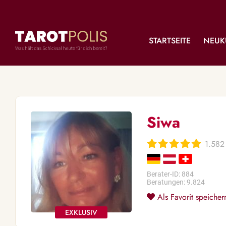
STARTSEITE
NEUK
Siwa
1.582
Berater-ID: 884
Beratungen: 9.824
Als Favorit speicher