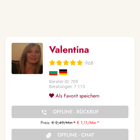
Valentina
968
Berater-ID: 705
Beratungen: 7.115
Als Favorit speichern
OFFLINE - RÜCKRUF
Preis:
€ 2,49/Min
*
€ 1,11/Min
*
OFFLINE - CHAT