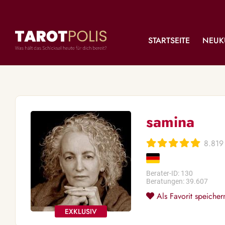
STARTSEITE
NEUK
samina
8.819
Berater-ID: 130
Beratungen: 39.607
Als Favorit speicher