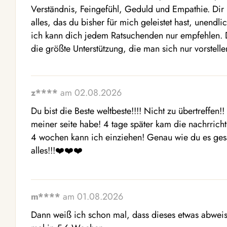
Verständnis, Feingefühl, Geduld und Empathie. Dir ka
alles, das du bisher für mich geleistet hast, unendl
ich kann dich jedem Ratsuchenden nur empfehlen. Dan
die größte Unterstützung, die man sich nur vorstelle
z****
am 02.08.2026
Du bist die Beste weltbeste!!!! Nicht zu übertreffen!!
meiner seite habe! 4 tage später kam die nachrri
4 wochen kann ich einziehen! Genau wie du es ges
alles!!!❤️❤️❤️
m****
am 01.08.2026
Dann weiß ich schon mal, dass dieses etwas abweis