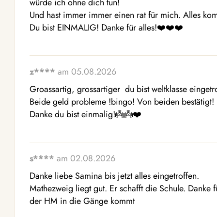
würde ich ohne dich tun! 

Und hast immer immer einen rat für mich. Alles kom
Du bist EINMALIG! Danke für alles!❤️❤️❤️
z****
am 05.08.2026
Groassartig, grossartiger  du bist weltklasse eingetro
Beide geld probleme !bingo! Von beiden bestätigt! 

Danke du bist einmalig!👼👼❤️
s****
am 02.08.2026
Danke liebe Samina bis jetzt alles eingetroffen. 

Mathezweig liegt gut. Er schafft die Schule. Danke f
der HM in die Gänge kommt