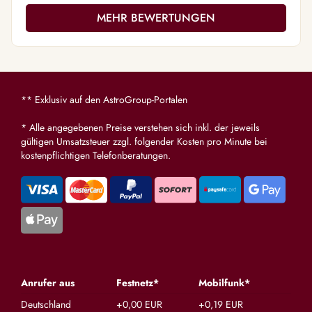
gleiche Frage stellt, du bist da. Danke für
MEHR BEWERTUNGEN
dein wunderbares Sein, deine große Geduld
und deine hohe Anbindung, die ihresgleichen
sucht. Ich bin immer wieder neu fasziniert
von dir und deinem Können. Herzlichen
Dank für alles, du bist wirklich
** Exklusiv auf den AstroGroup-Portalen
außergewöhnlich gut!!! ❤️
* Alle angegebenen Preise verstehen sich inkl. der jeweils
gültigen Umsatzsteuer zzgl. folgender Kosten pro Minute bei
kostenpflichtigen Telefonberatungen.
Anrufer aus
Festnetz*
Mobilfunk*
Deutschland
+0,00 EUR
+0,19 EUR