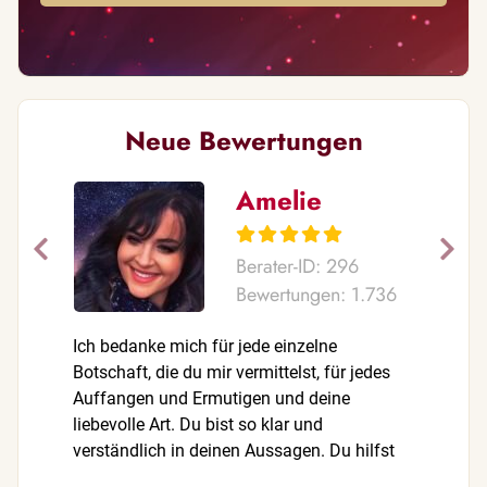
Neue Bewertungen
Amelie
Berater-ID: 296
Bewertungen: 1.736
Ich bedanke mich für jede einzelne
Auch dies
Botschaft, die du mir vermittelst, für jedes
begeister
Auffangen und Ermutigen und deine
alles sie
liebevolle Art. Du bist so klar und
weitere I
verständlich in deinen Aussagen. Du hilfst
Dank dir!
immer, und wenn man noch so oft die