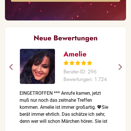
Neue Bewertungen
Amelie
Berater-ID: 296
Bewertungen: 1.724
EINGETROFFEN *** Anrufe kamen, jetzt
Für mich 
muß nur noch das zeitnahe Treffen
diesem Po
kommen. Amelie ist immer großartig. 💖Sie
Standleit
berät immer ehrlich. Das schätze ich sehr,
:Videocall
denn wer will schon Märchen hören. Sie ist
die Beste.🌷 Ich fühle mich rundum wohl bei