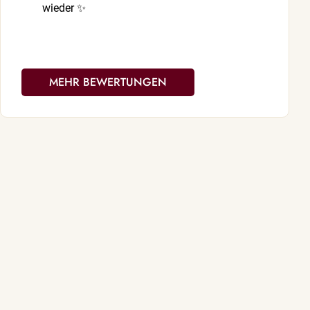
wieder ✨
abghoben ge
MEHR BEWERTUNGEN