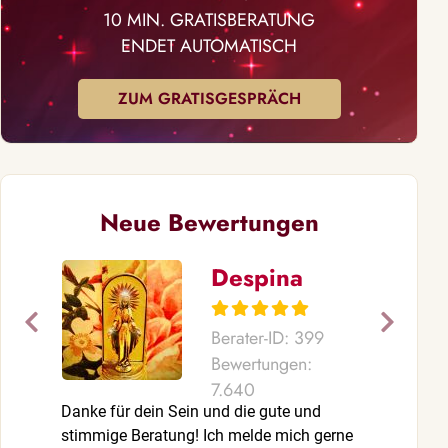
10 MIN. GRATISBERATUNG
ENDET AUTOMATISCH
ZUM GRATISGESPRÄCH
Neue Bewertungen
Despina
Berater-ID: 399
Bewertungen:
7.640
Danke für dein Sein und die gute und
Vielen Dank 
stimmige Beratung! Ich melde mich gerne
stimmige Ber