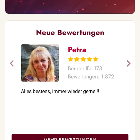
Neue Bewertungen
Petra
Berater-ID: 173
Bewertungen: 1.872
Alles bestens, immer wieder gerne!!!
Liebe Waf
der Seele
guten,Aus
gekommen
liebevoll
Zusammen
gestanden
MEHR BEWERTUNGEN